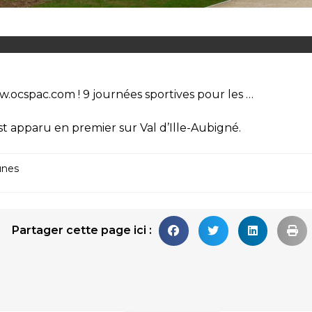
.ocspac.com ! 9 journées sportives pour les …
st apparu en premier sur
Val d’Ille-Aubigné
.
nes
Partager cette page ici :