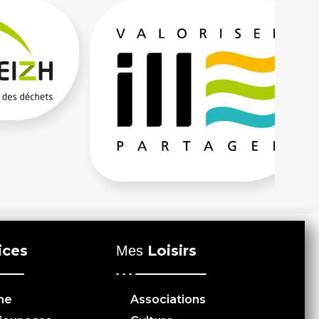
ices
Loisirs
Mes
me
Associations