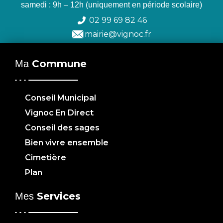
samedi : 9h – 12h (uniquement en période scolaire)
02 99 69 82 46
mairie@vignoc.fr
Commune
Ma
Conseil Municipal
Vignoc En Direct
Conseil des sages
Bien vivre ensemble
Cimetière
Plan
Services
Mes