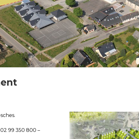
ent
esches.
 02 99 350 800 –