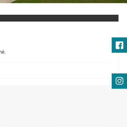
gné
.