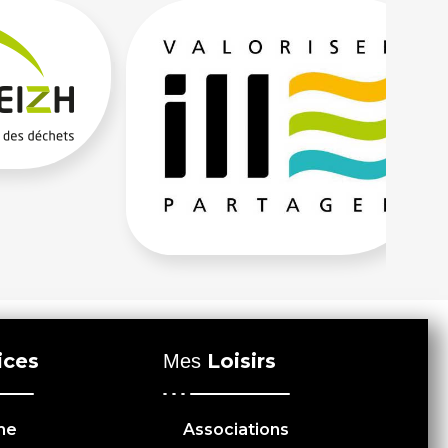
ices
Loisirs
Mes
me
Associations