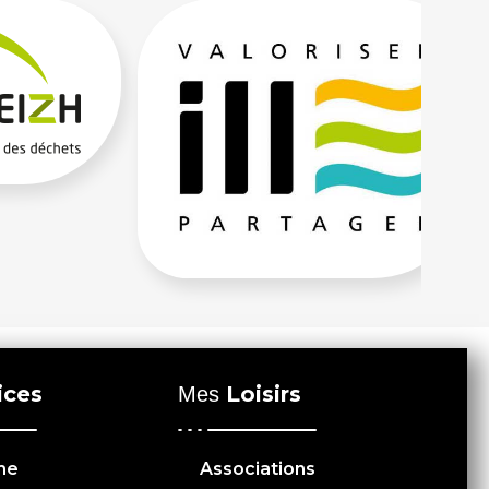
ices
Loisirs
Mes
me
Associations