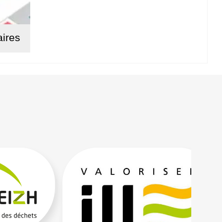
aires
suite