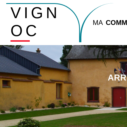
VIGN
MA
COMM
OC
ARR