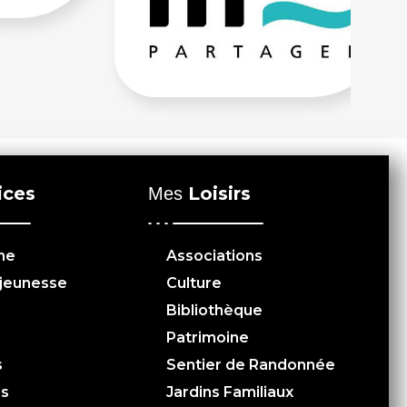
ices
Loisirs
Mes
me
Associations
 jeunesse
Culture
Bibliothèque
Patrimoine
s
Sentier de Randonnée
es
Jardins Familiaux