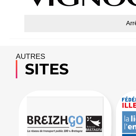
Arr
Lire la s
AUTRES
SITES