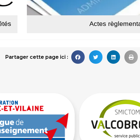
êtés
Actes règlement
uite
Lire la 
Partager cette page ici :