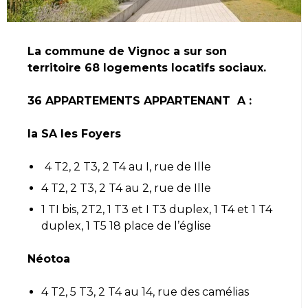
La commune de Vignoc a sur son
territoire 68 logements locatifs sociaux.
36 APPARTEMENTS APPARTENANT A :
la SA les Foyers
4 T2, 2 T3, 2 T4 au I, rue de Ille
4 T2, 2 T3, 2 T4 au 2, rue de Ille
1 TI bis, 2T2, 1 T3 et I T3 duplex, 1 T4 et 1 T4
duplex, 1 T5 18 place de l’église
Néotoa
4 T2, 5 T3, 2 T4 au 14, rue des camélias