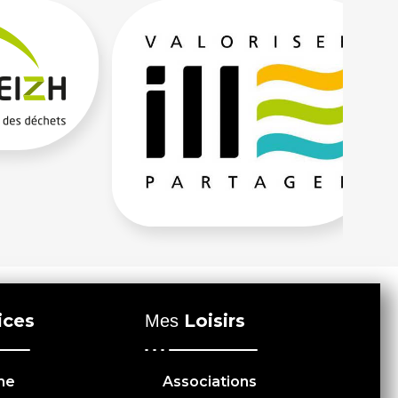
ices
Loisirs
Mes
me
Associations