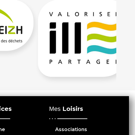
ices
Loisirs
Mes
me
Associations