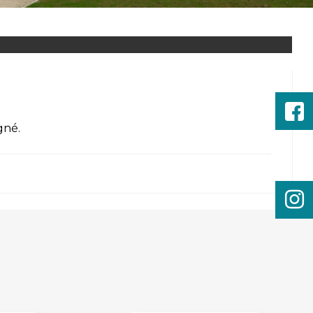
igné
.