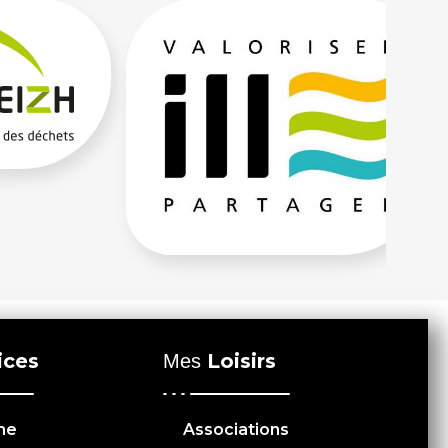
ices
Loisirs
Mes
me
Associations