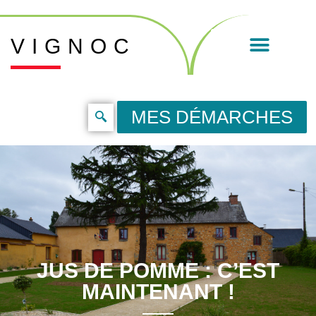
VIGNOC
MES DÉMARCHES
JUS DE POMME : C’EST
MAINTENANT !