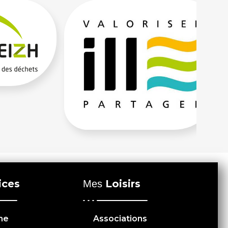
ices
Loisirs
Mes
me
Associations