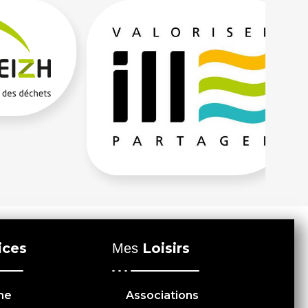
ices
Loisirs
Mes
me
Associations