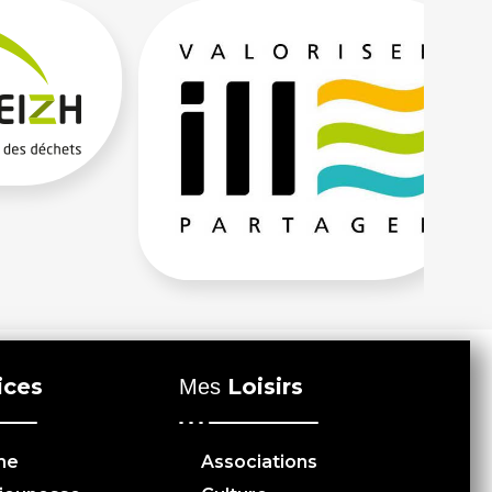
ices
Loisirs
Mes
me
Associations