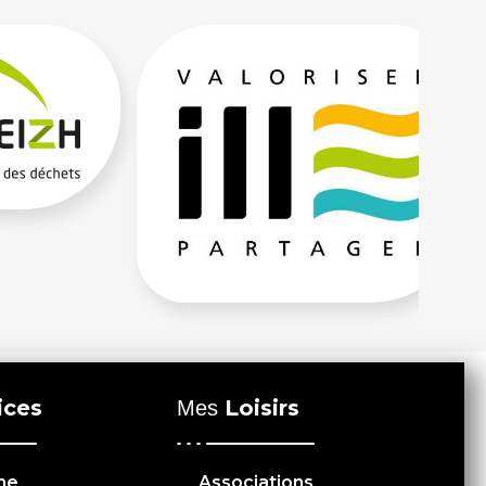
ices
Loisirs
Mes
me
Associations