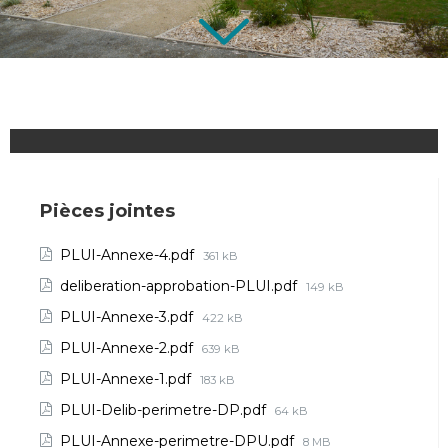
Pièces jointes
PLUI-Annexe-4.pdf
361 kB
deliberation-approbation-PLUI.pdf
149 kB
PLUI-Annexe-3.pdf
422 kB
PLUI-Annexe-2.pdf
639 kB
PLUI-Annexe-1.pdf
183 kB
PLUI-Delib-perimetre-DP.pdf
64 kB
PLUI-Annexe-perimetre-DPU.pdf
8 MB