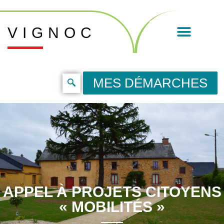
VIGNOC
MES DÉMARCHES
APPEL À PROJETS CITOYENS
« MOBILITÉS »