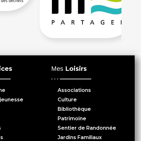
ices
Loisirs
Mes
me
Associations
 jeunesse
Culture
Bibliothèque
Patrimoine
s
Sentier de Randonnée
es
Jardins Familiaux