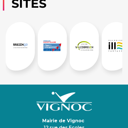
SITES
Mairie de Vignoc
12 rue des Ecoles