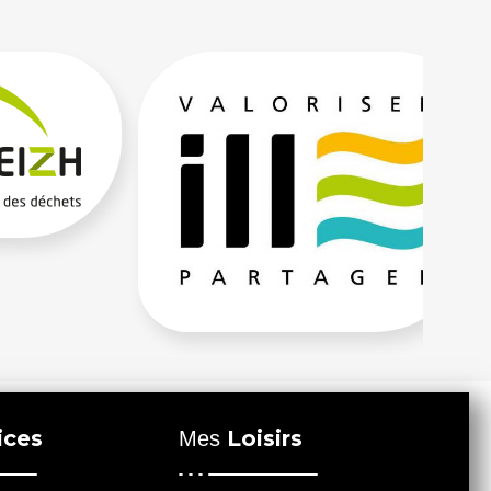
ices
Loisirs
Mes