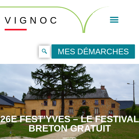
VIGNOC
MES DÉMARCHES
26E FEST’YVES – LE FESTIVAL
BRETON GRATUIT