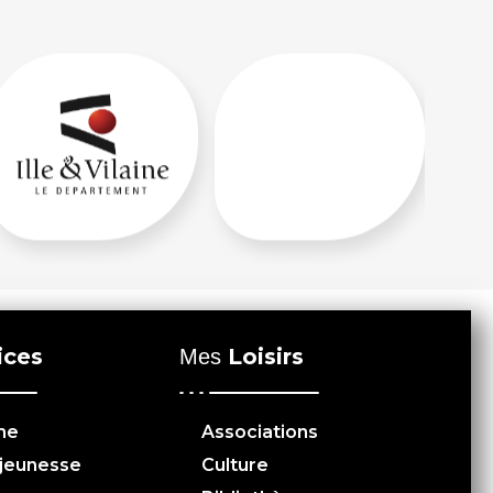
ices
Loisirs
Mes
me
Associations
 jeunesse
Culture