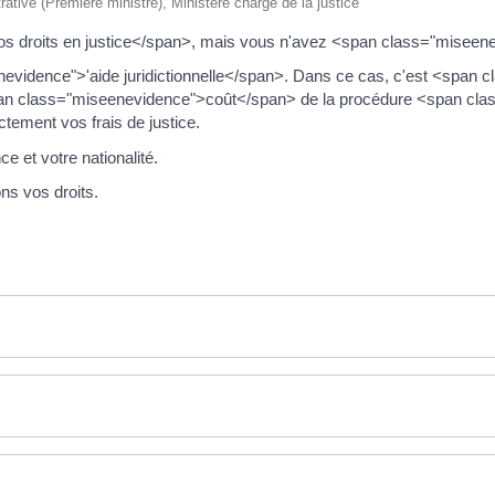
trative (Première ministre), Ministère chargé de la justice
os droits en justice</span>, mais vous n'avez <span class="miseen
nevidence">'aide juridictionnelle</span>. Dans ce cas, c'est <span
n class="miseenevidence">coût</span> de la procédure <span class
ctement vos frais de justice.
ce et votre nationalité.
s vos droits.