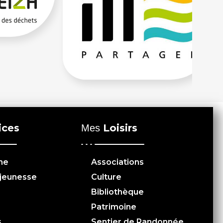
ices
Loisirs
Mes
me
Associations
 jeunesse
Culture
Bibliothèque
Patrimoine
s
Sentier de Randonnée