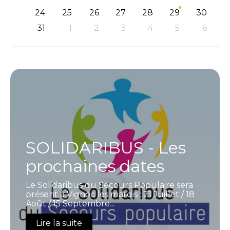
24
25
26
27
28
29
30
31
1
2
3
4
5
6
SOLIDARIBUS - Les
prochaines dates
Le Solidaribus du Secours Populaire sera
présent à Vignoc les mardis : 21 Juillet / 18
Août / 15 Septembre...
Lire la suite