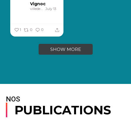
Vignoc
villedevignoc
July 13
1
0
0
SHOW MORE
NOS
PUBLICATIONS